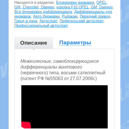
Находится в разделах:
Блокировки иномарки
,
OPEL,
GM, Chevrolet, Daewoo
,
коробка F16 OPEL, GM, Daewoo
,
Все блокировки дифференциала
,
Дифференциалы для
иномарок
,
Авто Иномарки
,
Рыбакам
,
Передний привод
,
Город и дача
,
Автоспорт
,
Любительский автоспорт
,
Профессиональный автоспорт
Параметры
Описание
Межколесные, самоблокирующиеся
дифференциалы винтового
(червячного) типа, восьми сателлитный
(патент РФ №55063 от 27.07.2006г.)