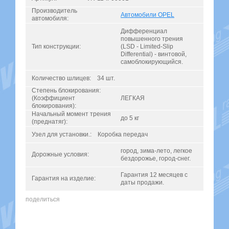
Производитель
Автомобили OPEL
автомобиля:
Дифференциал
повышенного трения
Тип конструкции:
(LSD - Limited-Slip
Differential) - винтовой,
самоблокирующийся.
Количество шлицев:
34 шт.
Степень блокирования:
(Коэффициент
ЛЕГКАЯ
блокирования):
Начальный момент трения
до 5 кг
(преднатяг):
Узел для установки.:
Коробка передач
город, зима-лето, легкое
Дорожные условия:
бездорожье, город-снег.
Гарантия 12 месяцев с
Гарантия на изделие:
даты продажи.
поделиться