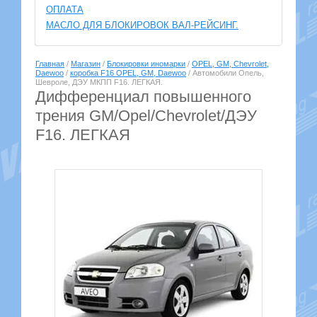
ОПЛАТА
МАСЛО ДЛЯ БЛОКИРОВОК ВАЛ-РЕЙСИНГ.
Главная
/
Магазин
/
Блокировки иномарки
/
OPEL, GM, Chevrolet,
Daewoo
/
коробка F16 OPEL, GM, Daewoo
/ Автомобили Опель,
Шевроле, ДЭУ МКПП F16. ЛЕГКАЯ.
Дифференциал повышенного
трения GM/Opel/Chevrolet/ДЭУ
F16. ЛЕГКАЯ