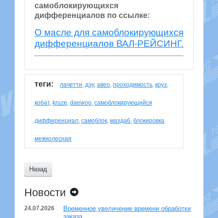
самоблокирующихся
дифференциалов по ссылке:
О масле для самоблокирующихся
дифференциалов ВАЛ-РЕЙСИНГ.
теги:
лачетти
,
дэу
,
авео
,
проходимость
,
круз
,
кобат
,
kruze
,
daewoo
,
самоблокирующийся
дифференциал
,
самоблок
,
мазда6
,
блокировка
межколесная
Назад
Новости
24.07.2026
Временное увеличение времени обработки
заказа.