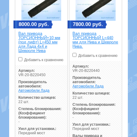
8000.00 руб.
7800.00 руб.
Вал привода
Вал привода
ТОРСИОННЫЙ+10 мм
ТОРСИОННЫЙ L=440
(под лифт) L=450 мм
мм для Нива и Шевроле
для Лада 4х4 и
Нива.
Шевроле Нива
Добавить к сравнению
Добавить к сравнению
Артикул:
Артикул:
VR-20-B220440
VR-20-B220450
Производитель
Производитель
автомобиля:
автомобиля:
Автомобили Лада
Автомобили Лада
Количество шлицев:
Количество шлицев:
22 шт.
22 шт.
Степень блокирования:
Степень блокирования:
(Коэффициент
(Коэффициент
блокирования):
блокирования):
-
-
Узел для установки.:
Узел для установки.:
Передний мост
Передний мост
Валы привода и