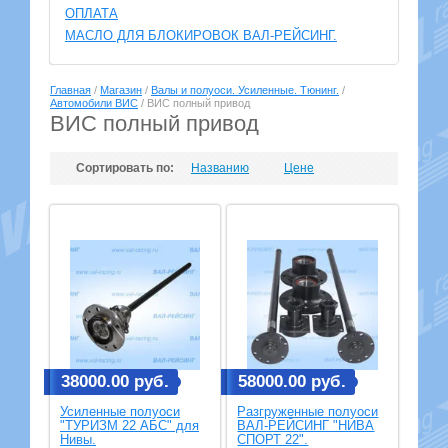
ОПЛАТА
МАСЛО ДЛЯ БЛОКИРОВОК ВАЛ-РЕЙСИНГ.
Главная
/
Магазин
/
Валы и полуоси. Усиленные. Тюнинг.
/
Автомобили ВИС
/ ВИС полный привод
ВИС полный привод
Сортировать по:
Названию
Цене
Сбросить
38000.00 руб.
58000.00 руб.
Усиленные полуоси
Разгруженные полуоси
"ТУРИЗМ 22 АБС" для
ВАЛ-РЕЙСИНГ "НИВА
Нивы.
СПОРТ 22".