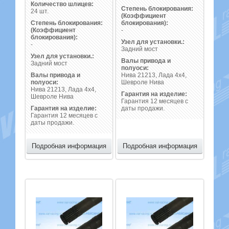
Количество шлицев:
Степень блокирования:
24 шт.
(Коэффициент
Степень блокирования:
блокирования):
(Коэффициент
-
блокирования):
Узел для установки.:
-
Задний мост
Узел для установки.:
Валы привода и
Задний мост
полуоси:
Валы привода и
Нива 21213, Лада 4х4,
полуоси:
Шевроле Нива
Нива 21213, Лада 4х4,
Гарантия на изделие:
Шевроле Нива
Гарантия 12 месяцев с
Гарантия на изделие:
даты продажи.
Гарантия 12 месяцев с
даты продажи.
Подробная информация
Подробная информация