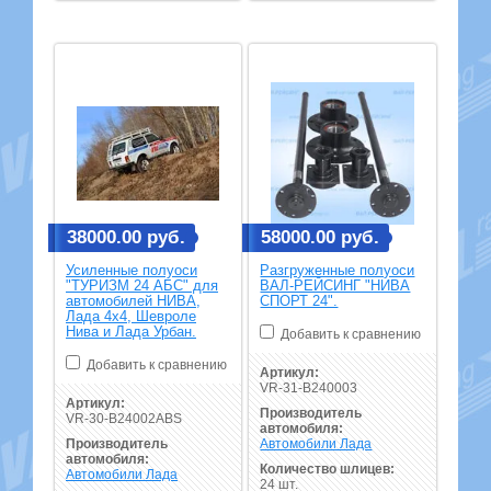
38000.00 руб.
58000.00 руб.
Усиленные полуоси
Разгруженные полуоси
"ТУРИЗМ 24 АБС" для
ВАЛ-РЕЙСИНГ "НИВА
автомобилей НИВА,
СПОРТ 24".
Лада 4х4, Шевроле
Нива и Лада Урбан.
Добавить к сравнению
Добавить к сравнению
Артикул:
VR-31-B240003
Артикул:
Производитель
VR-30-B24002ABS
автомобиля:
Производитель
Автомобили Лада
автомобиля:
Количество шлицев:
Автомобили Лада
24 шт.